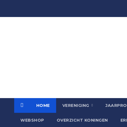
Schutterij St.
Gertrudis
HOME
VERENIGING
JAARPR
WEBSHOP
OVERZICHT KONINGEN
ER